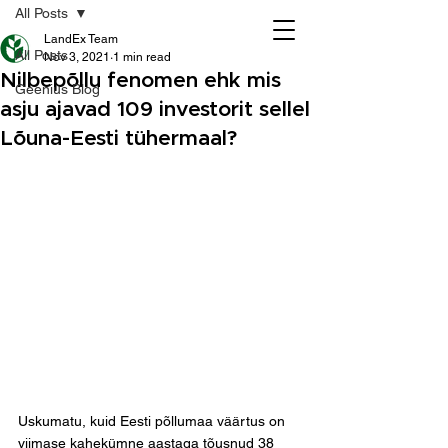
All Posts
LandEx Team
All Posts
Nov 3, 2021
1 min read
Nilbepõllu fenomen ehk mis
Geenius Blog
asju ajavad 109 investorit sellel
Lõuna-Eesti tühermaal?
Uskumatu, kuid Eesti põllumaa väärtus on 
viimase kahekümne aastaga tõusnud 38 