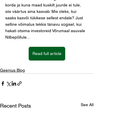
korda ja kuna maad kuskilt juurde ei tule, 
siis väärtus aina kasvab. Mis oleks, kui 
saaks kasvõi tükikese sellest endale? Just 
selline võimalus tekkis tänavu sügisel, kui 
hakati otsima investoreid Võrumaal asuvale 
Nilbepõllule...
Read full article
Geenius Blog
See All
Recent Posts